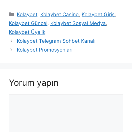
Kategoriler
Kolaybet
,
Kolaybet Casino
,
Kolaybet Giriş
,
Kolaybet Güncel
,
Kolaybet Sosyal Medya
,
Kolaybet Üyelik
Kolaybet Telegram Sohbet Kanalı
Kolaybet Promosyonları
Yorum yapın
Yorum