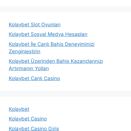
Kolaybet Slot Oyunları
Kolaybet Sosyal Medya Hesapları
Kolaybet İle Canlı Bahis Deneyiminizi
Zenginleştirin
Kolaybet Üzerinden Bahis Kazançlarınızı
Artırmanın Yolları
Kolaybet Canlı Casino
Kolaybet
Kolaybet Casino
Kolaybet Casino Giriş