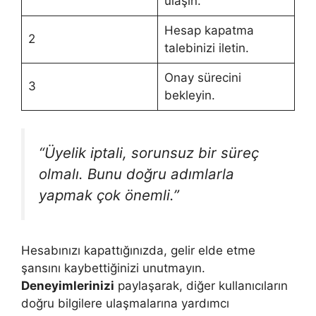
ulaşın.
Hesap kapatma
2
talebinizi iletin.
Onay sürecini
3
bekleyin.
“Üyelik iptali, sorunsuz bir süreç
olmalı. Bunu doğru adımlarla
yapmak çok önemli.”
Hesabınızı kapattığınızda, gelir elde etme
şansını kaybettiğinizi unutmayın.
Deneyimlerinizi
paylaşarak, diğer kullanıcıların
doğru bilgilere ulaşmalarına yardımcı