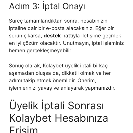
Adım 3: İptal Onayı
Süreç tamamlandıktan sonra, hesabınızın
iptaline dair bir e-posta alacaksınız. Eğer bir
sorun çıkarsa,
destek
hattıyla iletişime geçmek
en iyi çözüm olacaktır. Unutmayın, iptal işleminiz
hemen gerçekleşmeyebilir.
Sonuç olarak, Kolaybet üyelik iptali birkaç
aşamadan oluşsa da, dikkatli olmak ve her
adımı takip etmek önemlidir. Önerim,
işlemlerinizi yavaş ve anlayarak yapmanızdır.
Üyelik İptali Sonrası
Kolaybet Hesabınıza
Erişim