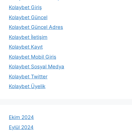
Kolaybet Giriş
Kolaybet Güncel
Kolaybet Güncel Adres
Kolaybet İletişim
Kolaybet Kayıt
Kolaybet Mobil Giriş
Kolaybet Sosyal Medya
Kolaybet Twitter
Kolaybet Üyelik
Ekim 2024
Eylül 2024