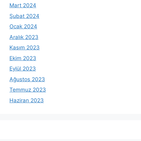
Mart 2024
Şubat 2024
Ocak 2024
Aralık 2023
Kasım 2023
Ekim 2023
Eylül 2023
Ağustos 2023
Temmuz 2023
Haziran 2023