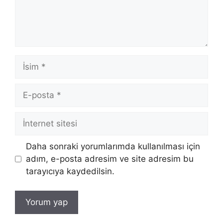
İsim
E-
posta
İnternet
sitesi
Daha sonraki yorumlarımda kullanılması için
adım, e-posta adresim ve site adresim bu
tarayıcıya kaydedilsin.