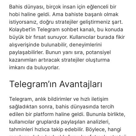
Bahis dünyası, birçok insan için eğlenceli bir
hobi haline geldi. Ama bahiste başarılı olmak
istiyorsanız, doğru stratejiler geliştirmeniz şart.
Kolaybet’in Telegram sohbet kanalı, bu konuda
büyük bir fırsat sunuyor. Kullanıcılar burada fikir
alışverişinde bulunabilir, deneyimlerini
paylaşabilirler. Bunun yanı sıra, potansiyel
kazanımları artıracak stratejiler oluşturma
imkanı da buluyorlar.
Telegram’ın Avantajları
Telegram, anlık bildirimler ve hızlı iletişim
sağladıktan sonra, bahis dünyasında tercih
edilen bir platform haline geldi. Bununla birlikte,
kullanıcılar gruplarda paylaşılan analizleri,
tahminleri hızlıca takip edebilir. Böylece, hangi