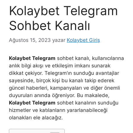
Kolaybet Telegram
Sohbet Kanalı
Ağustos 15, 2023
yazar
Kolaybet Giriş
Kolaybet Telegram
sohbet kanalı, kullanıcılarına
anlık bilgi akışı ve etkileşim imkanı sunarak
dikkat çekiyor. Telegram’ın sunduğu avantajlar
sayesinde, birçok kişi bu kanalı takip ederek
güncel haberleri, kampanyaları ve diğer önemli
duyuruları anında öğreniyor. Bu makalede,
Kolaybet Telegram
sohbet kanalının sunduğu
hizmetler ve katılanların yararlanabileceği
olanakları ele alacağız.