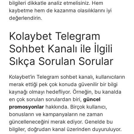
bilgileri dikkatle analiz etmelisiniz. Hem
kaybetme hem de kazanma olasılıklarını iyi
değerlendirin.
Kolaybet Telegram
Sohbet Kanalı ile İlgili
Sıkça Sorulan Sorular
Kolaybet’in Telegram sohbet kanalı, kullanıcıların
merak ettiği pek çok konuda güvenilir bir bilgi
kaynağı olmayı hedefliyor. Örneğin, bu kanalda
en çok sorulan sorulardan biri,
güncel
promosyonlar
hakkında. Birçok kullanıcı,
bonusların ve kampanyaların ne zaman
güncelleneceğini merak ediyor. Genelde bu
bilgiler, doğrudan kanal üzerinden duyuruluyor.