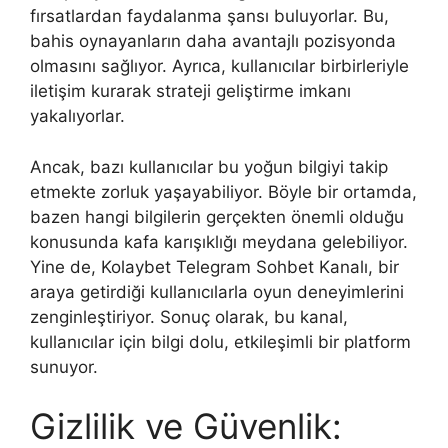
fırsatlardan faydalanma şansı buluyorlar. Bu,
bahis oynayanların daha avantajlı pozisyonda
olmasını sağlıyor. Ayrıca, kullanıcılar birbirleriyle
iletişim kurarak strateji geliştirme imkanı
yakalıyorlar.
Ancak, bazı kullanıcılar bu yoğun bilgiyi takip
etmekte zorluk yaşayabiliyor. Böyle bir ortamda,
bazen hangi bilgilerin gerçekten önemli olduğu
konusunda kafa karışıklığı meydana gelebiliyor.
Yine de, Kolaybet Telegram Sohbet Kanalı, bir
araya getirdiği kullanıcılarla oyun deneyimlerini
zenginleştiriyor. Sonuç olarak, bu kanal,
kullanıcılar için bilgi dolu, etkileşimli bir platform
sunuyor.
Gizlilik ve Güvenlik: