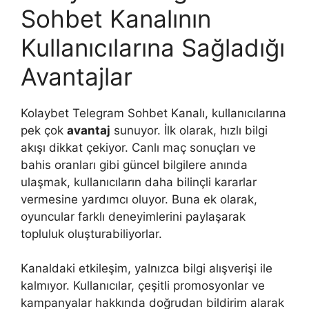
Sohbet Kanalının
Kullanıcılarına Sağladığı
Avantajlar
Kolaybet Telegram Sohbet Kanalı, kullanıcılarına
pek çok
avantaj
sunuyor. İlk olarak, hızlı bilgi
akışı dikkat çekiyor. Canlı maç sonuçları ve
bahis oranları gibi güncel bilgilere anında
ulaşmak, kullanıcıların daha bilinçli kararlar
vermesine yardımcı oluyor. Buna ek olarak,
oyuncular farklı deneyimlerini paylaşarak
topluluk oluşturabiliyorlar.
Kanaldaki etkileşim, yalnızca bilgi alışverişi ile
kalmıyor. Kullanıcılar, çeşitli promosyonlar ve
kampanyalar hakkında doğrudan bildirim alarak