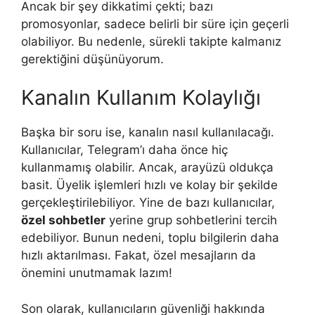
Ancak bir şey dikkatimi çekti; bazı
promosyonlar, sadece belirli bir süre için geçerli
olabiliyor. Bu nedenle, sürekli takipte kalmanız
gerektiğini düşünüyorum.
Kanalın Kullanım Kolaylığı
Başka bir soru ise, kanalın nasıl kullanılacağı.
Kullanıcılar, Telegram’ı daha önce hiç
kullanmamış olabilir. Ancak, arayüzü oldukça
basit. Üyelik işlemleri hızlı ve kolay bir şekilde
gerçekleştirilebiliyor. Yine de bazı kullanıcılar,
özel sohbetler
yerine grup sohbetlerini tercih
edebiliyor. Bunun nedeni, toplu bilgilerin daha
hızlı aktarılması. Fakat, özel mesajların da
önemini unutmamak lazım!
Son olarak, kullanıcıların güvenliği hakkında