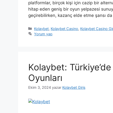
platformlar, birçok kişi için cazip bir alte
hitap eden geniş bir oyun yelpazesi sunuyo
geçirebilirken, kazanç elde etme şansı da
Kategoriler
Kolaybet
,
Kolaybet Casino
,
Kolaybet Casino Gir
Yorum yap
Kolaybet: Türkiye’de
Oyunları
Ekim 3, 2024
yazar
Kolaybet Giriş