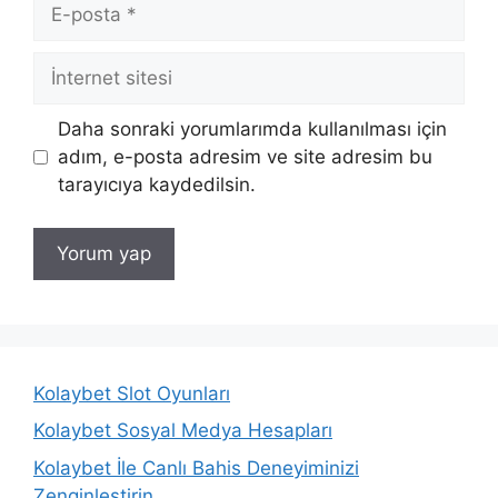
E-
posta
İnternet
sitesi
Daha sonraki yorumlarımda kullanılması için
adım, e-posta adresim ve site adresim bu
tarayıcıya kaydedilsin.
Kolaybet Slot Oyunları
Kolaybet Sosyal Medya Hesapları
Kolaybet İle Canlı Bahis Deneyiminizi
Zenginleştirin