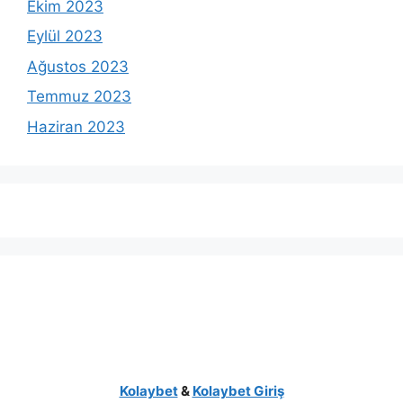
Ekim 2023
Eylül 2023
Ağustos 2023
Temmuz 2023
Haziran 2023
Kolaybet
&
Kolaybet Giriş