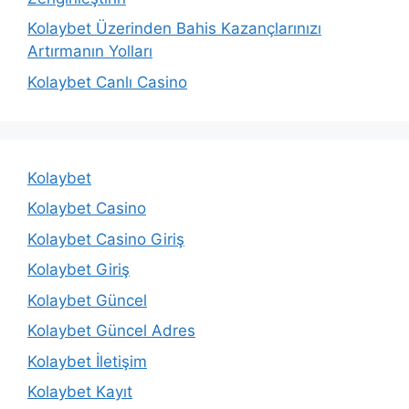
Kolaybet Üzerinden Bahis Kazançlarınızı
Artırmanın Yolları
Kolaybet Canlı Casino
Kolaybet
Kolaybet Casino
Kolaybet Casino Giriş
Kolaybet Giriş
Kolaybet Güncel
Kolaybet Güncel Adres
Kolaybet İletişim
Kolaybet Kayıt