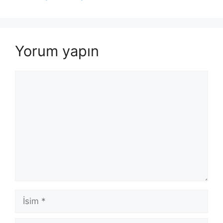
Yorum yapın
Yorum
İsim