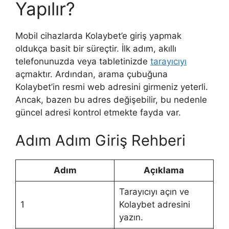
Yapılır?
Mobil cihazlarda Kolaybet’e giriş yapmak
oldukça basit bir süreçtir. İlk adım, akıllı
telefonunuzda veya tabletinizde
tarayıcıyı
açmaktır. Ardından, arama çubuğuna
Kolaybet’in resmi web adresini girmeniz yeterli.
Ancak, bazen bu adres değişebilir, bu nedenle
güncel adresi kontrol etmekte fayda var.
Adım Adım Giriş Rehberi
Adım
Açıklama
Tarayıcıyı açın ve
1
Kolaybet adresini
yazın.