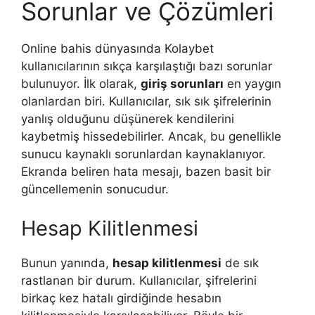
Sorunlar ve Çözümleri
Online bahis dünyasında Kolaybet
kullanıcılarının sıkça karşılaştığı bazı sorunlar
bulunuyor. İlk olarak,
giriş sorunları
en yaygın
olanlardan biri. Kullanıcılar, sık sık şifrelerinin
yanlış olduğunu düşünerek kendilerini
kaybetmiş hissedebilirler. Ancak, bu genellikle
sunucu kaynaklı sorunlardan kaynaklanıyor.
Ekranda beliren hata mesajı, bazen basit bir
güncellemenin sonucudur.
Hesap Kilitlenmesi
Bunun yanında,
hesap kilitlenmesi
de sık
rastlanan bir durum. Kullanıcılar, şifrelerini
birkaç kez hatalı girdiğinde hesabın