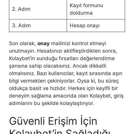
Kayıt formunu
2. Adım
doldurma
3. Adım
Hesap onayı
Son olarak,
onay
mailinizi kontrol etmeyi
unutmayın. Hesabınızı aktifleştirdikten sonra,
Kolaybet’in sunduğu fırsatları değerlendirme
şansına sahip olacaksınız. Ancak dikkatli
olmalısınız. Bazı kullanıcılar, kayıt sırasında aşırı
bilgi vermekten çekiniyorlar. Oysa ki, bu süreç
oldukça basit ve hızlıdır. Herkes için keyifli bir
deneyim sağlama amacında olan Kolaybet, giriş
adımlarını bu şekilde kolaylaştırıyor.
Güvenli Erişim İçin
Kolaybet’in Sağladığı