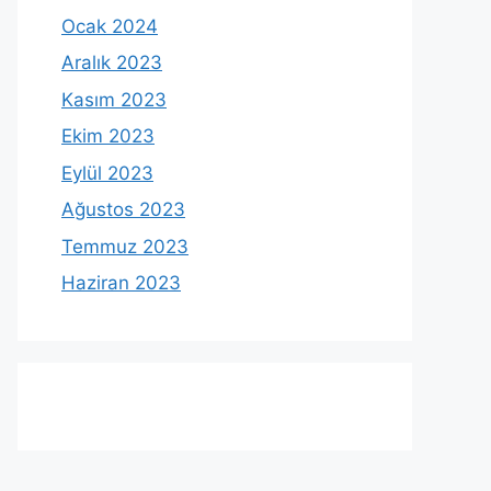
Ocak 2024
Aralık 2023
Kasım 2023
Ekim 2023
Eylül 2023
Ağustos 2023
Temmuz 2023
Haziran 2023