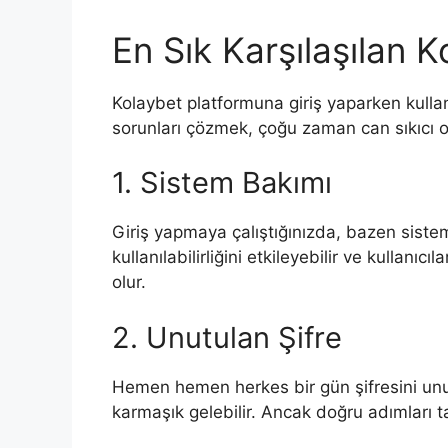
En Sık Karşılaşılan K
Kolaybet platformuna giriş yaparken kullanıc
sorunları çözmek, çoğu zaman can sıkıcı ol
1. Sistem Bakımı
Giriş yapmaya çalıştığınızda, bazen sistem
kullanılabilirliğini etkileyebilir ve kullanı
olur.
2. Unutulan Şifre
Hemen hemen herkes bir gün şifresini un
karmaşık gelebilir. Ancak doğru adımları t