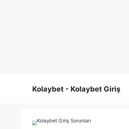
Kolaybet - Kolaybet Giriş