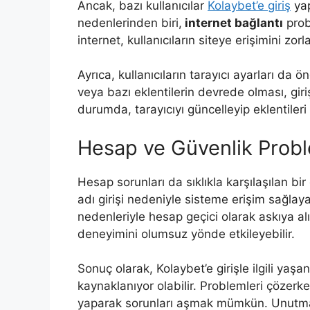
Ancak, bazı kullanıcılar
Kolaybet’e giriş
yap
nedenlerinden biri,
internet bağlantı
prob
internet, kullanıcıların siteye erişimini zorlaş
Ayrıca, kullanıcıların tarayıcı ayarları da 
veya bazı eklentilerin devrede olması, giriş
durumda, tarayıcıyı güncelleyip eklentileri 
Hesap ve Güvenlik Probl
Hesap sorunları da sıklıkla karşılaşılan bir 
adı girişi nedeniyle sisteme erişim sağlay
nedenleriyle hesap geçici olarak askıya alı
deneyimini olumsuz yönde etkileyebilir.
Sonuç olarak, Kolaybet’e girişle ilgili yaş
kaynaklanıyor olabilir. Problemleri çözerk
yaparak sorunları aşmak mümkün. Unutmayı