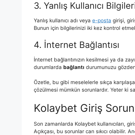
3. Yanlış Kullanıcı Bilgiler
Yanlış kullanıcı adı veya
e-posta
girişi, gi
Bunun için bilgilerinizi iki kez kontrol etm
4. İnternet Bağlantısı
İnternet bağlantınızın kesilmesi ya da zayı
durumlarda
bağlantı
durumunuzu gözden g
Özetle, bu gibi meselelerle sıkça karşılaş
çözülmesi mümkün sorunlardır. Yeter ki sak
Kolaybet Giriş Sorunl
Son zamanlarda Kolaybet kullanıcıları, giriş
Açıkçası, bu sorunlar can sıkıcı olabilir. 