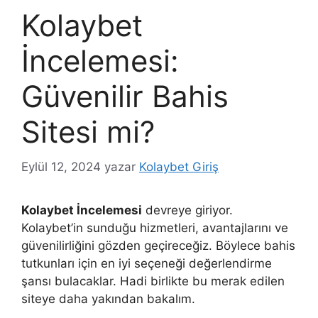
Kolaybet
İncelemesi:
Güvenilir Bahis
Sitesi mi?
Eylül 12, 2024
yazar
Kolaybet Giriş
Kolaybet İncelemesi
devreye giriyor.
Kolaybet’in sunduğu hizmetleri, avantajlarını ve
güvenilirliğini gözden geçireceğiz. Böylece bahis
tutkunları için en iyi seçeneği değerlendirme
şansı bulacaklar. Hadi birlikte bu merak edilen
siteye daha yakından bakalım.