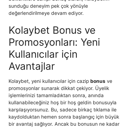
sunduğu deneyim pek çok yönüyle
değerlendirilmeye devam ediyor.
Kolaybet Bonus ve
Promosyonları: Yeni
Kullanıcılar için
Avantajlar
Kolaybet, yeni kullanıcılar için cazip
bonus
ve
promosyonlar sunarak dikkat çekiyor. Üyelik
işlemlerinizi tamamladıktan sonra, anında
kullanabileceğiniz hoş bir hoş geldin bonusuyla
karşılaşıyorsunuz. Bu, sadece birkaç tıklama ile
kaydolduktan hemen sonra başlangıç için büyük
bir avantaj sağlıyor. Ancak bu bonusun ne kadar