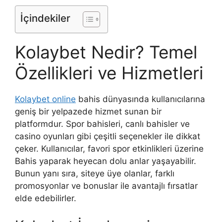
İçindekiler
Kolaybet Nedir? Temel
Özellikleri ve Hizmetleri
Kolaybet online
bahis dünyasında kullanıcılarına
geniş bir yelpazede hizmet sunan bir
platformdur. Spor bahisleri, canlı bahisler ve
casino oyunları gibi çeşitli seçenekler ile dikkat
çeker. Kullanıcılar, favori spor etkinlikleri üzerine
Bahis yaparak heyecan dolu anlar yaşayabilir.
Bunun yanı sıra, siteye üye olanlar, farklı
promosyonlar ve bonuslar ile avantajlı fırsatlar
elde edebilirler.