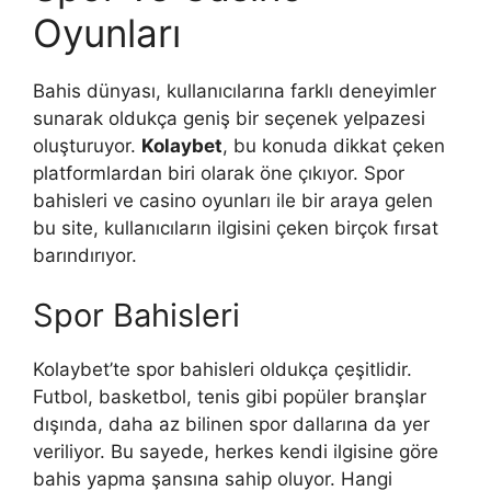
Oyunları
Bahis dünyası, kullanıcılarına farklı deneyimler
sunarak oldukça geniş bir seçenek yelpazesi
oluşturuyor.
Kolaybet
, bu konuda dikkat çeken
platformlardan biri olarak öne çıkıyor. Spor
bahisleri ve casino oyunları ile bir araya gelen
bu site, kullanıcıların ilgisini çeken birçok fırsat
barındırıyor.
Spor Bahisleri
Kolaybet’te spor bahisleri oldukça çeşitlidir.
Futbol, basketbol, tenis gibi popüler branşlar
dışında, daha az bilinen spor dallarına da yer
veriliyor. Bu sayede, herkes kendi ilgisine göre
bahis yapma şansına sahip oluyor. Hangi