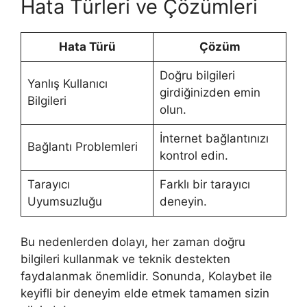
Hata Türleri ve Çözümleri
Hata Türü
Çözüm
Doğru bilgileri
Yanlış Kullanıcı
girdiğinizden emin
Bilgileri
olun.
İnternet bağlantınızı
Bağlantı Problemleri
kontrol edin.
Tarayıcı
Farklı bir tarayıcı
Uyumsuzluğu
deneyin.
Bu nedenlerden dolayı, her zaman doğru
bilgileri kullanmak ve teknik destekten
faydalanmak önemlidir. Sonunda, Kolaybet ile
keyifli bir deneyim elde etmek tamamen sizin