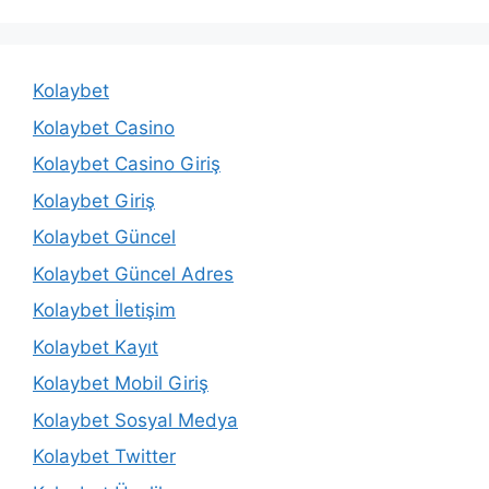
Kolaybet
Kolaybet Casino
Kolaybet Casino Giriş
Kolaybet Giriş
Kolaybet Güncel
Kolaybet Güncel Adres
Kolaybet İletişim
Kolaybet Kayıt
Kolaybet Mobil Giriş
Kolaybet Sosyal Medya
Kolaybet Twitter