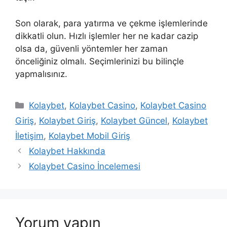
Son olarak, para yatırma ve çekme işlemlerinde
dikkatli olun. Hızlı işlemler her ne kadar cazip
olsa da, güvenli yöntemler her zaman
önceliğiniz olmalı. Seçimlerinizi bu bilinçle
yapmalısınız.
Kategoriler
Kolaybet
,
Kolaybet Casino
,
Kolaybet Casino
Giriş
,
Kolaybet Giriş
,
Kolaybet Güncel
,
Kolaybet
İletişim
,
Kolaybet Mobil Giriş
Kolaybet Hakkında
Kolaybet Casino İncelemesi
Yorum yapın