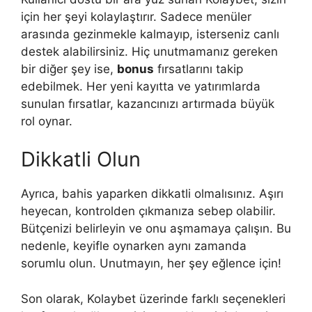
için her şeyi kolaylaştırır. Sadece menüler
arasında gezinmekle kalmayıp, isterseniz canlı
destek alabilirsiniz. Hiç unutmamanız gereken
bir diğer şey ise,
bonus
fırsatlarını takip
edebilmek. Her yeni kayıtta ve yatırımlarda
sunulan fırsatlar, kazancınızı artırmada büyük
rol oynar.
Dikkatli Olun
Ayrıca, bahis yaparken dikkatli olmalısınız. Aşırı
heyecan, kontrolden çıkmanıza sebep olabilir.
Bütçenizi belirleyin ve onu aşmamaya çalışın. Bu
nedenle, keyifle oynarken aynı zamanda
sorumlu olun. Unutmayın, her şey eğlence için!
Son olarak, Kolaybet üzerinde farklı seçenekleri