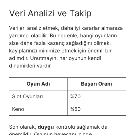
Veri Analizi ve Takip
Verileri analiz etmek, daha iyi kararlar almanıza
yardımcı olabilir. Bu nedenle, hangi oyunların
size daha fazla kazanç sağladığını bilmek,
kayıplarınızı minimize etmek için önemli bir
adımdır. Unutmayın, her oyunun kendi
dinamikleri vardır.
Oyun Adı
Başarı Oranı
Slot Oyunları
%70
Keno
%50
Son olarak,
duygu
kontrolü sağlamak da
önemlidir. Oyunun heyecanı içinde