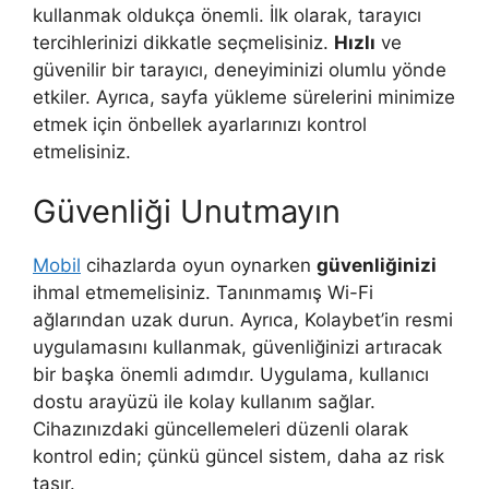
kullanmak oldukça önemli. İlk olarak, tarayıcı
tercihlerinizi dikkatle seçmelisiniz.
Hızlı
ve
güvenilir bir tarayıcı, deneyiminizi olumlu yönde
etkiler. Ayrıca, sayfa yükleme sürelerini minimize
etmek için önbellek ayarlarınızı kontrol
etmelisiniz.
Güvenliği Unutmayın
Mobil
cihazlarda oyun oynarken
güvenliğinizi
ihmal etmemelisiniz. Tanınmamış Wi-Fi
ağlarından uzak durun. Ayrıca, Kolaybet’in resmi
uygulamasını kullanmak, güvenliğinizi artıracak
bir başka önemli adımdır. Uygulama, kullanıcı
dostu arayüzü ile kolay kullanım sağlar.
Cihazınızdaki güncellemeleri düzenli olarak
kontrol edin; çünkü güncel sistem, daha az risk
taşır.