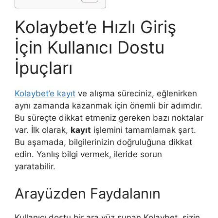
Kolaybet’e Hızlı Giriş
İçin Kullanıcı Dostu
İpuçları
Kolaybet’e kayıt
ve alışma süreciniz, eğlenirken
aynı zamanda kazanmak için önemli bir adımdır.
Bu süreçte dikkat etmeniz gereken bazı noktalar
var. İlk olarak,
kayıt
işlemini tamamlamak şart.
Bu aşamada, bilgilerinizin doğruluğuna dikkat
edin. Yanlış bilgi vermek, ileride sorun
yaratabilir.
Arayüzden Faydalanın
Kullanıcı dostu bir ara yüz sunan Kolaybet, sizin